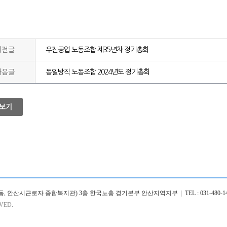
이전글
우진공업 노동조합 제35년차 정기총회
다음글
동일방직 노동조합 2024년도 정기총회
보기
(선부동, 안산시근로자 종합복지관) 3층 한국노총 경기본부 안산지역지부
|
TEL : 031-480-1
VED.