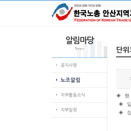
알림마당
News
단위
공지사항
노조알림
지부활동소식
◈
행
◈
일
지부일정
◈
장