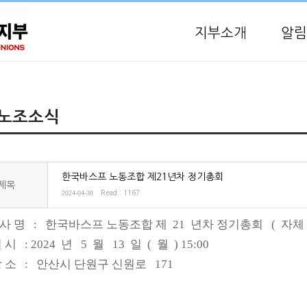
지부소개
알림
노조소식
한국바스프 노동조합 제21년차 정기총회
제목
2024-04-30
Read : 1167
 사 명
:
한국바스프 노동조합 제
21
년차 정기총회
(
자체
 시
: 2024
년
5
월
13
일
(
월
) 15:00
 소
:
안산시 단원구 신원로
171